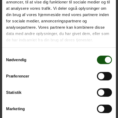
annoncer, til at vise dig funktioner til sociale medier og til
at analysere vores trafik. Vi deler også oplysninger om
HUMANIORA
din brug af vores hjemmeside med vores partnere inden
for sociale medier, annonceringspartnere og
Fra Ciceros humanitas i betydningen ”det
analysepartnere. Vores partnere kan kombinere disse
menneskelige” til 1300-tallets studia humanitatis,
data med andre oplysninger, du har givet dem, eller som
”studiet af det menneskelige” og 1600-tallets studia
de har indsamlet fra din brug af deres tjenester.
humaniora går mennesket fra at være guds
modsætning til at være modsætningen til det
”virkelige”: naturvidenskaberne. Gennem disse
Samtykkevalg
Nødvendig
forståelser går dog et fællestræk: humaniora er studiet
af mennesket og dets frembringelser; vores kultur,
begreber, tegn og sprog.
Præferencer
Klik på fagene herunder for at læse mere.
Almen Sprogforståelse
/
Dansk
/
Engelsk
/
Statistik
Filosofi
/
Historie
/
Kultur- og
Samfundsfaggruppen
/
Oldtidskundskab
/
Marketing
Psykologi
/
Religion
/
Retorik
/
Spansk
/