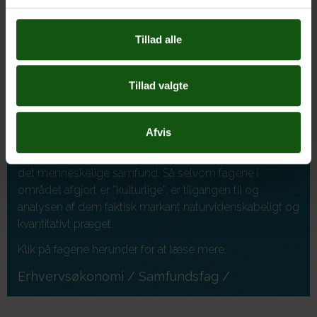
Tysk
/
Fransk
/
Latin
/
Tillad alle
SAMFUNDSVIDENSKAB
Tillad valgte
Politologi, sociologi og økonomi er de tre
hoveddiscipliner der udgør samfundsvidenskabernes
kerne. I forhold til naturvidenskaberne og
Afvis
humanvidenskaberne placerer de sig et sted i midten
fordi man her i høj grad bruger empiri til at understøtte
det menneskelige samfund. Så selvom fagene i
området afgjort er ”kulturlige”, er tilgangen til og
analysen af dem faktisk markant naturvidenskabeligt og
kvantitativt præget.
Klik på fagene herunder for at læse mere.
Erhvervsøkonomi
/
Samfundsfag
/