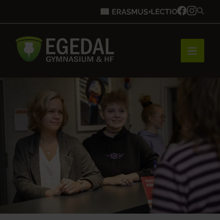
Forside
Brobygning
Bliv elev
Vores uddannelser