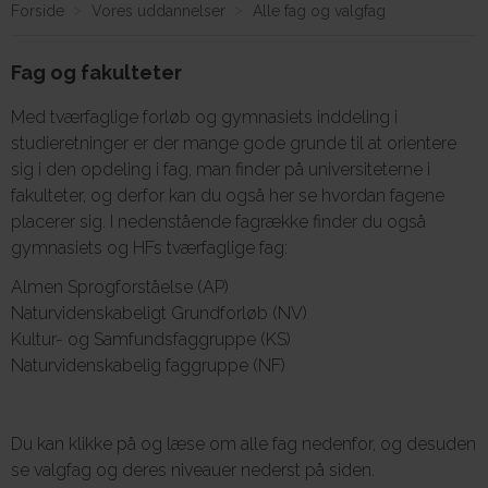
Forside
Vores uddannelser
Alle fag og valgfag
Fag og fakulteter
Om E.G.
Med tværfaglige forløb og gymnasiets inddeling i
studieretninger er der mange gode grunde til at orientere
sig i den opdeling i fag, man finder på universiteterne i
fakulteter, og derfor kan du også her se hvordan fagene
placerer sig. I nedenstående fagrække finder du også
gymnasiets og HFs tværfaglige fag:
Almen Sprogforståelse (AP)
Naturvidenskabeligt Grundforløb (NV)
Kultur- og Samfundsfaggruppe (KS)
Naturvidenskabelig faggruppe (NF)
Du kan klikke på og læse om alle fag nedenfor, og desuden
se valgfag og deres niveauer nederst på siden.