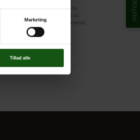
lig en skærpet opmærksomhed på og
ine medmennesker. Derudover kan du
Marketing
kue ugyldige og irrelevante argumenter,
Tillad alle