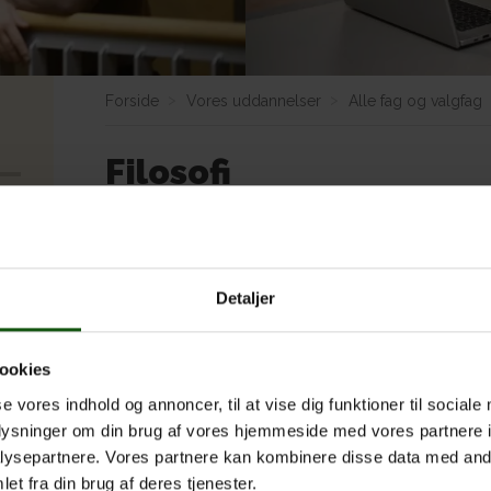
Forside
Vores uddannelser
Alle fag og valgfag
Filosofi
Tænkning finder sted!
Hvad er meningen med livet, universet og alting?
hvad er sandhed? Hvad er moralsk rigtig optræde
Detaljer
er den bare en fantasi, og hvordan kan vi egentl
Vi går i dybden med de store spørgsmål i tilvære
ookies
læse, hvad filosoffer fra oldtiden til i dag har sk
se vores indhold og annoncer, til at vise dig funktioner til sociale
indbyrdes på holdet.
oplysninger om din brug af vores hjemmeside med vores partnere i
Filosofi er måske det mest tekstnære fag i gymnas
ysepartnere. Vores partnere kan kombinere disse data med andr
læser er lige tilgængelige, men vi giver os god tid
et fra din brug af deres tjenester.