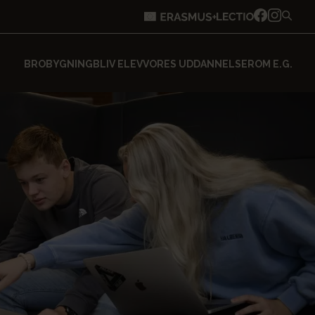
BROBYGNING
BLIV ELEV
VORES UDDANNELSER
OM E.G.