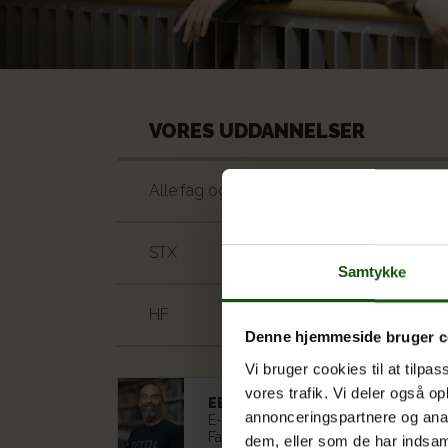
VORES UDDANNELSER
Alle fag og valgfag
STX
Samtykke
HF
Denne hjemmeside bruger c
Vi bruger cookies til at tilpas
vores trafik. Vi deler også 
EBBE HUGGER (EH)
annonceringspartnere og anal
E-mail:
kd.mygege@HE
Fag:
Engelsk
Filosofi
Matematik
dem, eller som de har indsaml