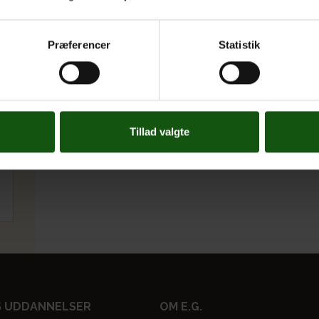
Hvad får du ud af at vælge filosofi? Forhåbent
forståelse for din omverden, dit samfund og d
Præferencer
Statistik
blive bedre til at argumentere og til at gennems
både i tekst og tale.
Tillad valgte
 UDDANNELSER
OM E.G.