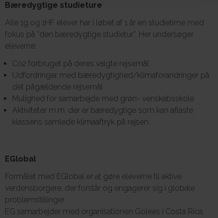
Bæredygtige studieture
Alle 1g og 1HF elever har i løbet af 1 år en studietime med
fokus på ”den bæredygtige studietur”. Her undersøger
eleverne:
Co2 forbruget på deres valgte rejsemål
Udfordringer med bæredygtighed/klimaforandringer på
det pågældende rejsemål
Mulighed for samarbejde med grøn- venskabsskole
Aktiviteter m.m. der er bæredygtige som kan aflaste
klassens samlede klimaaftryk på rejsen.
EGlobal
Formålet med EGlobal er at gøre eleverne til aktive
verdensborgere, der forstår og engagerer sig i globale
problemstillinger.
EG samarbejder med organisationen Golees i Costa Rica,