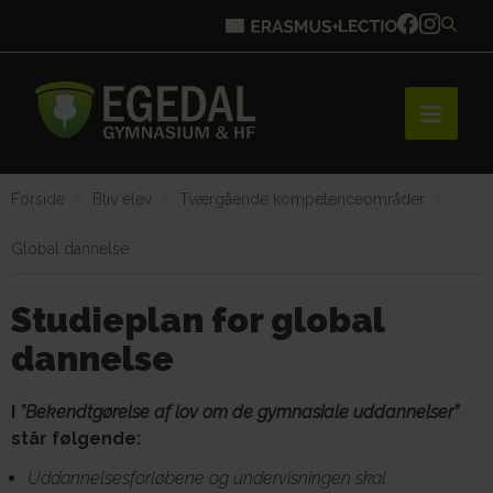
Forside
Bliv elev
Tværgående kompetenceområder
Forside
Global dannelse
Brobygning
Studieplan for global
dannelse
Bliv elev
I
”Bekendtgørelse af lov om de gymnasiale uddannelser”
står følgende:
Uddannelsesforløbene og undervisningen skal
Vores uddannelser