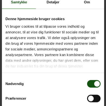
Samtykke
Detaljer
Om
fokus på bæredygtighed
Æstetiske tryk
Den bæredygtige studietur
Denne hjemmeside bruger cookies
Biblioteket: klimalitteratur
Vi bruger cookies til at tilpasse vores indhold og
annoncer, til at vise dig funktioner til sociale medier og til
at analysere vores trafik. Vi deler også oplysninger om
Bæredygtighedsfestival og sprogfestival for 2g
din brug af vores hjemmeside med vores partnere inden
elever.
for sociale medier, annonceringspartnere og
I 2g planlægger eleverne en sprogfestival eller
analysepartnere. Vores partnere kan kombinere disse
bæredygtighedsfestival for lokale 5, 6 og 7-klasses elever.
data med andre oplysninger, du har givet dem, eller som
Der skiftes mellem bæredygtighedsfestival og
de har indsamlet fra din brug af deres tjenester.
sprogfestival hver år. Der deltager mellem 300-400 lokale
elever på festivalen.
Samtykkevalg
Nødvendig
Sprogfestival
Præferencer
Her planlægger og afvikler 2g elever elevaktiverende