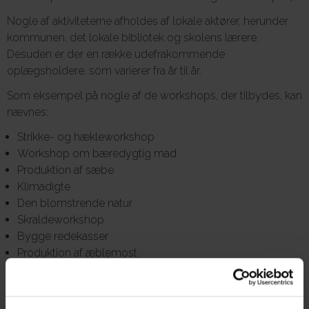
Nogle af aktiviteterne afholdes af lokale aktører, herunder
kommunen, det lokale bibliotek og skolens lærere.
Desuden er der en række udefrakommende
oplægsholdere, som varierer fra år til år.
Som eksempel på nogle af de workshops, der tilbydes, kan
nævnes:
Strikke- og hækleworkshop
Workshop om bæredygtig mad
Produktion af sæbe
Klimadigte
Den blomstrende natur
Skraldeworkshop
Bygge redekasser
Produktion af æblemost
Med kommunen på tur: bæredygtige indsatser i Egedal
kommune
Universitetsstuderende: videregående uddannelser med