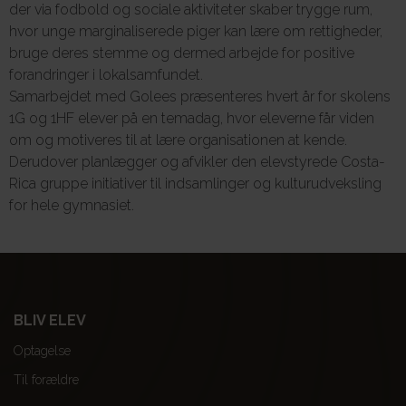
der via fodbold og sociale aktiviteter skaber trygge rum,
hvor unge marginaliserede piger kan lære om rettigheder,
bruge deres stemme og dermed arbejde for positive
forandringer i lokalsamfundet.
Samarbejdet med Golees præsenteres hvert år for skolens
1G og 1HF elever på en temadag, hvor eleverne får viden
om og motiveres til at lære organisationen at kende.
Derudover planlægger og afvikler den elevstyrede Costa-
Rica gruppe initiativer til indsamlinger og kulturudveksling
for hele gymnasiet.
BLIV ELEV
Optagelse
Til forældre