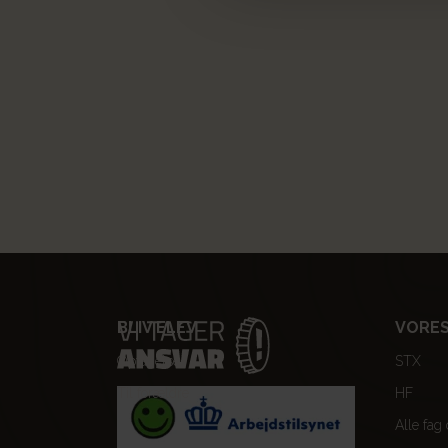
BLIV ELEV
VORES
Optagelse
STX
Til forældre
HF
Alle fag