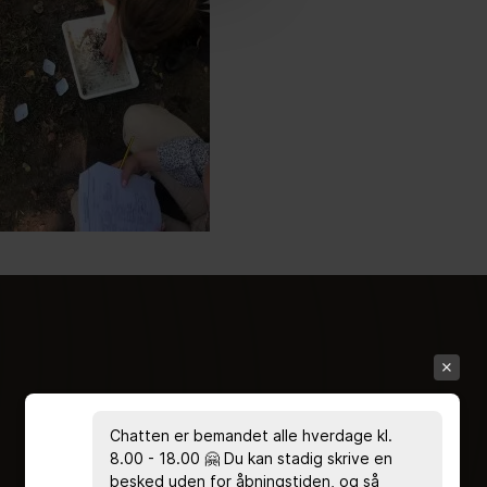
Chatten er bemandet alle hverdage kl.
8.00 - 18.00 🤗 Du kan stadig skrive en
besked uden for åbningstiden, og så