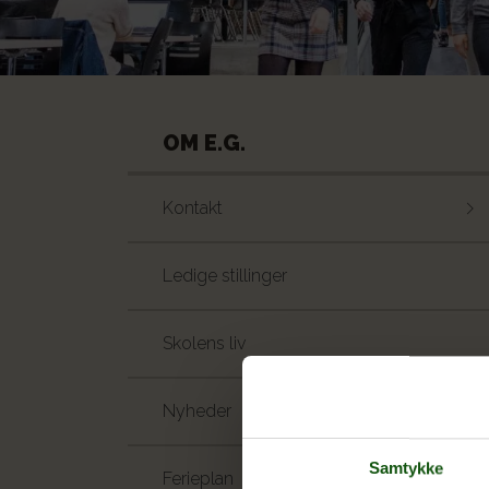
OM E.G.
Kontakt
Ledige stillinger
Skolens liv
Nyheder
Samtykke
Ferieplan