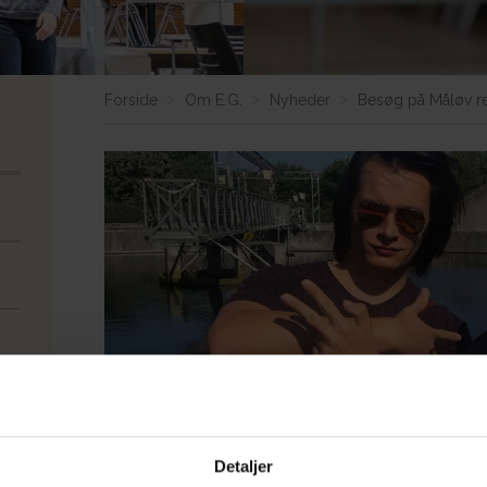
Forside
Om E.G.
Nyheder
Besøg på Måløv re
Detaljer