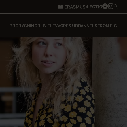
BROBYGNING
BLIV ELEV
VORES UDDANNELSER
OM E.G.