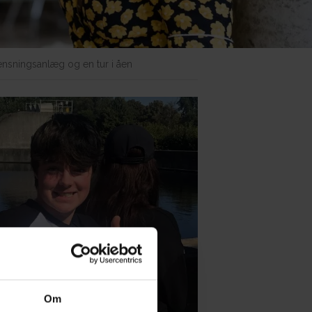
nsningsanlæg og en tur i åen
Om