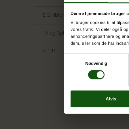
Denne hjemmeside bruger c
E.G. Historisk
Vi bruger cookies til at tilpas
vores trafik. Vi deler også 
Tal og Oplysninger
annonceringspartnere og anal
dem, eller som de har indsaml
GDPR
Samtykkevalg
Nødvendig
Afvis