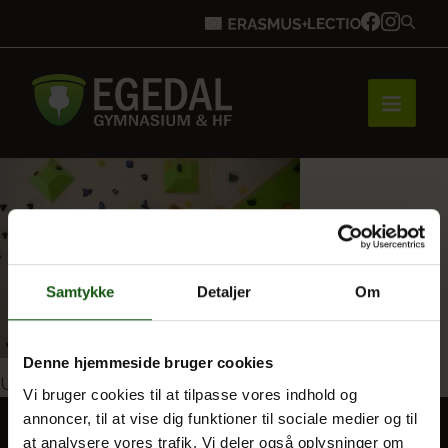
Forside
Brobygning
Samtykke
Detaljer
Om
Bliv elev
Denne hjemmeside bruger cookies
Indlægsnavigation
Udgivet i
Idræt
Vi bruger cookies til at tilpasse vores indhold og
annoncer, til at vise dig funktioner til sociale medier og til
Vores uddannelser
at analysere vores trafik. Vi deler også oplysninger om