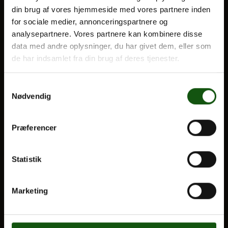
din brug af vores hjemmeside med vores partnere inden
BLIV ELEV
for sociale medier, annonceringspartnere og
Optagelse
analysepartnere. Vores partnere kan kombinere disse
Om E.G.
Til forældre
data med andre oplysninger, du har givet dem, eller som
de har indsamlet fra din brug af deres tjenester.
VORES UDDANNELSER
Samtykkevalg
STX
Nødvendig
HF
Alle fag og valgfag
Præferencer
OM E.G.
Statistik
Kontakt
Nyheder
Marketing
Ferieplan
E.G. Historisk