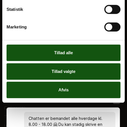
VORES UDDANNELSER
Statistik
STX
Marketing
HF
Alle fag og valgfag
Tillad alle
OM E.G.
Kontakt
Tillad valgte
Nyheder
Ferieplan
Afvis
E.G. Historisk
Tal og Oplysninger
Cookiepolitik
Tilgængelighedserklæring
Chatten er bemandet alle hverdage kl.
8.00 - 18.00 🤗 Du kan stadig skrive en
Whistleblowerservice