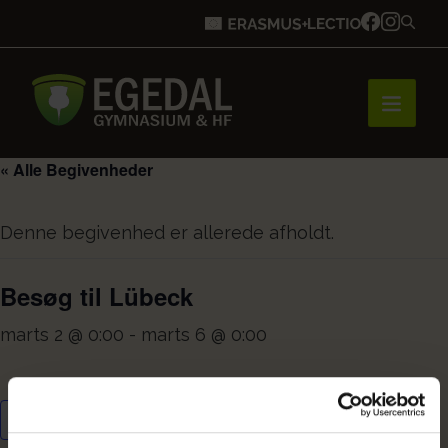
« Alle Begivenheder
Forside
Denne begivenhed er allerede afholdt.
Brobygning
Besøg til Lübeck
marts 2 @ 0:00
-
marts 6 @ 0:00
Bliv elev
Tilføj til kalender
Vores uddannelser