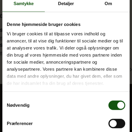
Samtykke
Detaljer
Om
DETALJER
Om E.G.
Denne hjemmeside bruger cookies
Start:
Vi bruger cookies til at tilpasse vores indhold og
marts 2 @ 0:00
annoncer, til at vise dig funktioner til sociale medier og til
Slut:
at analysere vores trafik. Vi deler også oplysninger om
marts 6 @ 0:00
din brug af vores hjemmeside med vores partnere inden
for sociale medier, annonceringspartnere og
Terminsprøve (3g & 2hf)
SRP (3g)
analysepartnere. Vores partnere kan kombinere disse
data med andre oplysninger, du har givet dem, eller som
de har indsamlet fra din brug af deres tjenester.
Samtykkevalg
Nødvendig
BLIV ELEV
Optagelse
Præferencer
Til forældre