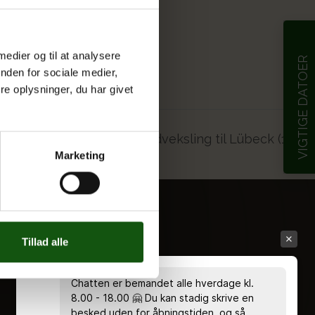
 medier og til at analysere
VIGTIGE DATOER
nden for sociale medier,
e oplysninger, du har givet
Udveksling til Lübeck (1g)
Marketing
Tillad alle
Chatten er bemandet alle hverdage kl.
8.00 - 18.00 🤗 Du kan stadig skrive en
besked uden for åbningstiden, og så