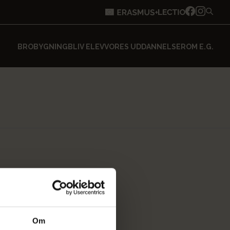
BROBYGNING
BLIV ELEV
VORES UDDANNELSER
OM E.G.
Om