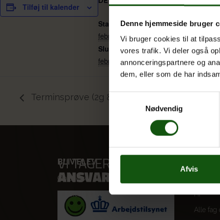
DETALJER
Tilføj til kalender
Start:
Denne hjemmeside bruger c
februar 23 @ 0:00
Vi bruger cookies til at tilpas
Slut:
vores trafik. Vi deler også 
februar 25 @ 0:00
annonceringspartnere og anal
dem, eller som de har indsaml
Terminsprøve (2g & 1hf)
Samtykkevalg
Nødvendig
BLIV ELEV
VORES
Afvis
Optagelse
STX
Til forældre
HF
Alle fag