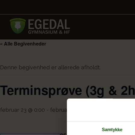
« Alle Begivenheder
Denne begivenhed er allerede afholdt.
Terminsprøve (3g & 2h
februar 23 @ 0:00
-
februar 25 @ 0:00
Samtykke