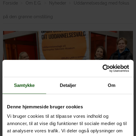
Forside
Om E.G.
Nyheder
Uddannelsesdag med fokus
på den grønne omstilling
Om E.G.
Samtykke
Detaljer
Om
Denne hjemmeside bruger cookies
Af Susan Pauli Petersen
Vi bruger cookies til at tilpasse vores indhold og
Tirsdag d. 21. september lagde 2.s og 2.y vejen forbi
annoncer, til at vise dig funktioner til sociale medier og til
Danmarks Tekniske Museum for at deltage i deres
at analysere vores trafik. Vi deler også oplysninger om