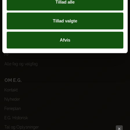
BLIV ELEV
Tillad alle
Optagelse
Til forældre
Tillad valgte
VORES UDDANNELSER
Afvis
STX
HF
Alle fag og valgfag
OM E.G.
Kontakt
Nyheder
Ferieplan
E.G. Historisk
Tal og Oplysninger