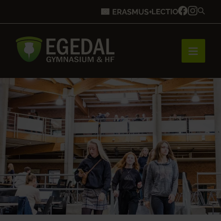
Forside
Brobygning
Bliv elev
Vores uddannelser