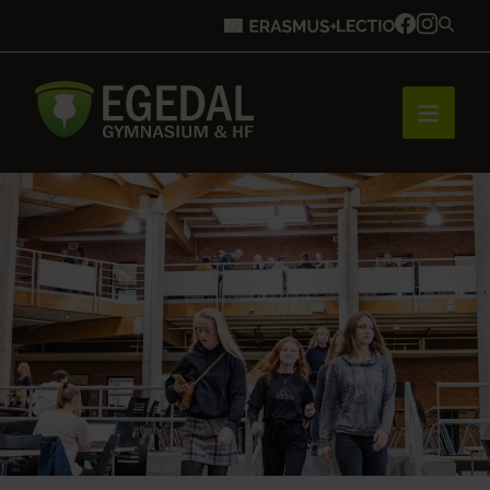
Forside
Brobygning
Bliv elev
Vores uddannelser