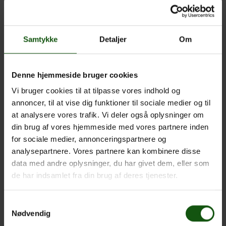
tysk
Samtykke
Detaljer
Om
Har du lyst til at komme ud at rejse, og kunne du tænke dig
at lære unge fra andre lande at kende? På EG kan du
komme på udvekslingsophold i Spanien, Frankrig eller
Denne hjemmeside bruger cookies
Tyskland. Som udvekslingselev bor du privat hos en
værtsfamilie, og du og din familie bliver selv værter for en
Vi bruger cookies til at tilpasse vores indhold og
udvekslingselev.
annoncer, til at vise dig funktioner til sociale medier og til
at analysere vores trafik. Vi deler også oplysninger om
Meget af tiden tilbringer vi sammen i udvekslingsgruppen,
din brug af vores hjemmeside med vores partnere inden
når vi tager på ture og laver aktiviteter sammen. Vi oplever
for sociale medier, annonceringspartnere og
også en skoledag i udlandet, hvor vi får lov at være fluen på
analysepartnere. Vores partnere kan kombinere disse
væggen. Du vil helt sikkert lære en masse om landets kultur
data med andre oplysninger, du har givet dem, eller som
og blive bedre til sproget, også selvom du måske taler
de har indsamlet fra din brug af deres tjenester.
engelsk med værtsfamilien.
Det kræver ikke nogen særlige forudsætninger at være
Samtykkevalg
med. Vi får tilskud fra EU-programmet Erasmus+ og kan
Nødvendig
derfor holde priserne på et minimum.