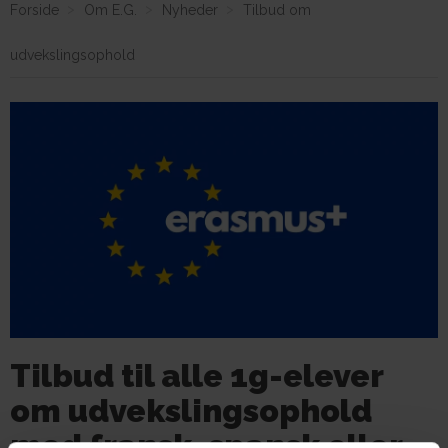
Forside
Om E.G.
Nyheder
Tilbud om
udvekslingsophold
Om E.G.
Tilbud til alle 1g-elever
om udvekslingsophold
med fransk, spansk eller