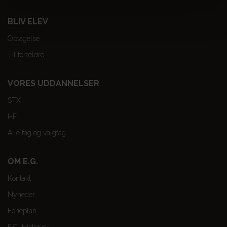
BLIV ELEV
Optagelse
Til forældre
VORES UDDANNELSER
STX
HF
Alle fag og valgfag
OM E.G.
Kontakt
Nyheder
Ferieplan
E.G. Historisk