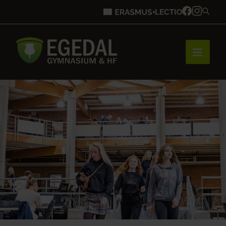
Forside
Brobygning
Bliv elev
Vores uddannelser