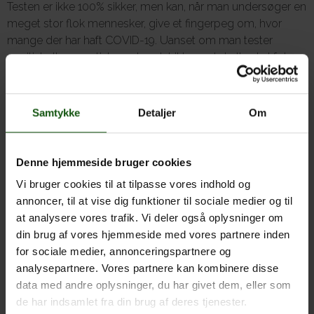
Testen er ikke 100% sikker, men kan, når man undersøger en
meget stor flok mennesker, give et fingerpeg om, hvor
mange der har haft COVID-19. Uanset om man tester
positivt eller negativt, ændrer det ikke ved at alle skal følge
de gældende regler og restriktioner i forhold til COVID-19.
Testen, processen og resultatet vil kunne anvendes i
Samtykke
Detaljer
Om
undervisningen.
Denne hjemmeside bruger cookies
Vi bruger cookies til at tilpasse vores indhold og
annoncer, til at vise dig funktioner til sociale medier og til
at analysere vores trafik. Vi deler også oplysninger om
din brug af vores hjemmeside med vores partnere inden
for sociale medier, annonceringspartnere og
analysepartnere. Vores partnere kan kombinere disse
data med andre oplysninger, du har givet dem, eller som
de har indsamlet fra din brug af deres tjenester.