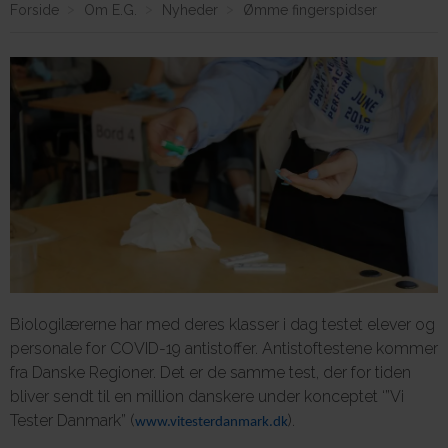
Forside
Om E.G.
Nyheder
Ømme fingerspidser
Om E.G.
Biologilærerne har med deres klasser i dag testet
elever og
personale
for COVID-19 antistoffer. Antistoftestene kommer
fra Danske Regioner. Det er de samme test, der for tiden
bliver sendt til en million danskere under konceptet ‘”Vi
Tester Danmark” (
).
www.vitesterdanmark.dk