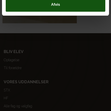
Afvis
BLIV ELEV
Optagelse
Til forældre
VORES UDDANNELSER
STX
HF
Alle fag og valgfag