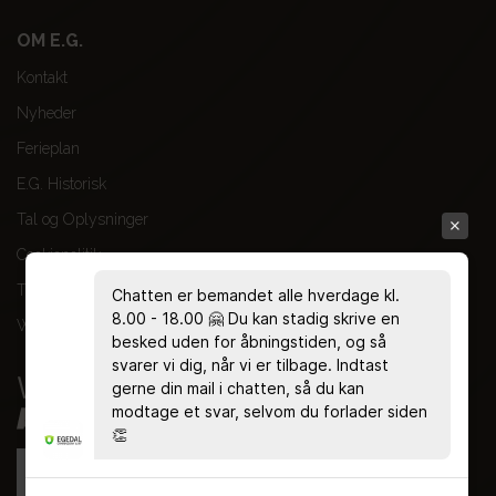
OM E.G.
Kontakt
Nyheder
Ferieplan
E.G. Historisk
Tal og Oplysninger
Cookiepolitik
Tilgængelighedserklæring
Chatten er bemandet alle hverdage kl.
8.00 - 18.00 🤗 Du kan stadig skrive en
Whistleblowerservice
besked uden for åbningstiden, og så
svarer vi dig, når vi er tilbage. Indtast
gerne din mail i chatten, så du kan
modtage et svar, selvom du forlader siden
👏