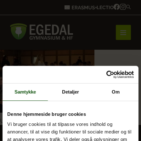
Forside
Brobygning
Samtykke
Detaljer
Om
Bliv elev
Denne hjemmeside bruger cookies
Indlægsnavigation
Udgivet i
Litteraturdag for unge
Vi bruger cookies til at tilpasse vores indhold og
annoncer, til at vise dig funktioner til sociale medier og til
Vores uddannelser
at analysere vores trafik. Vi deler også oplysninger om