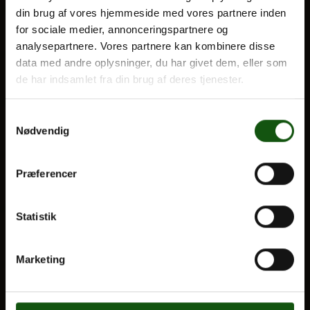
din brug af vores hjemmeside med vores partnere inden
BLIV ELEV
for sociale medier, annonceringspartnere og
Optagelse
analysepartnere. Vores partnere kan kombinere disse
Om E.G.
Til forældre
data med andre oplysninger, du har givet dem, eller som
de har indsamlet fra din brug af deres tjenester.
VORES UDDANNELSER
Samtykkevalg
STX
Nødvendig
HF
Alle fag og valgfag
Præferencer
OM E.G.
Statistik
Kontakt
Nyheder
Marketing
Ferieplan
E.G. Historisk