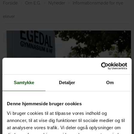
Forside
Om E.G.
Nyheder
Informationsmøde for nye
elever
Om E.G.
Samtykke
Detaljer
Om
Denne hjemmeside bruger cookies
Informationsmøder på Egedal Gymnasium og HF
Vi bruger cookies til at tilpasse vores indhold og
annoncer, til at vise dig funktioner til sociale medier og til
Obs. Informationsmøde for STX-elever er afholdt, men du
at analysere vores trafik. Vi deler også oplysninger om
kan se slides her:
STX-uddannelsen
og
STX-introduktion
.