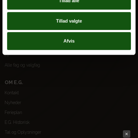
Tillad alle
Optagelse
Til forældre
Tillad valgte
VORES UDDANNELSER
Afvis
STX
HF
Alle fag og valgfag
OM E.G.
Kontakt
Nyheder
Ferieplan
E.G. Historisk
Tal og Oplysninger