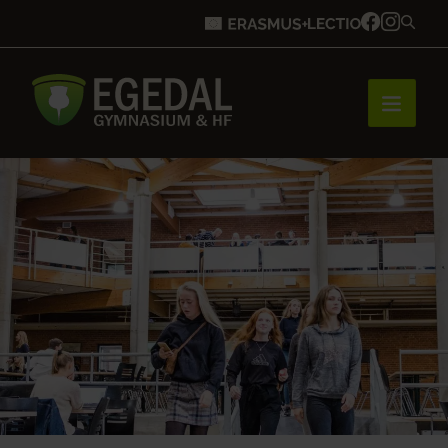
Forside
Brobygning
Bliv elev
Vores uddannelser