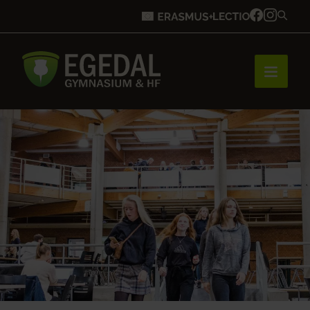
Forside
Brobygning
Bliv elev
Vores uddannelser