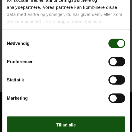
for sociale medier, annonceringspartnere og
https://www.place2book.com/da/sw2/sales/i0ukds06ah
analysepartnere. Vores partnere kan kombinere disse
data med andre oplysninger, du har givet dem, eller som
de har indsamlet fra din brug af deres tjenester.
Samtykkevalg
Nødvendig
Præferencer
Statistik
Marketing
BLIV ELEV
Optagelse
Tillad alle