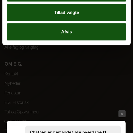
Til forældre
Tillad valgte
VORES UDDANNELSER
STX
Afvis
HF
Alle fag og valgfag
OM E.G.
Kontakt
Nyheder
Ferieplan
E.G. Historisk
Tal og Oplysninger
Cookiepolitik
Tilgængelighedserklæring
Chatten er bemandet alle hverdage kl.