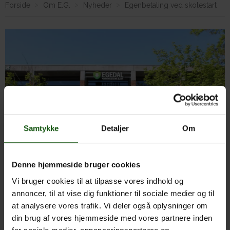
Forside
Om E.G.
Nyheder
Egenbetaling ved skolestart
Om E.G.
Samtykke
Detaljer
Om
Denne hjemmeside bruger cookies
For de elever, som starter på Egedal Gym & HF efter
sommerferien er der planlagt introaktiviteter og hyttetur,
Vi bruger cookies til at tilpasse vores indhold og
som skal dækkes ved egenbetaling på 250 kroner.
annoncer, til at vise dig funktioner til sociale medier og til
at analysere vores trafik. Vi deler også oplysninger om
Linket til betalingsmodulet findes ved at scanne qr-koden
din brug af vores hjemmeside med vores partnere inden
eller klikke her: