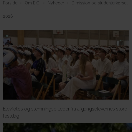
Forside
Om E.G.
Nyheder
Dimission og studenterkørsel
2026
Om E.G.
Elevfotos og stemningsbilleder fra afgangselevernes store
festdag