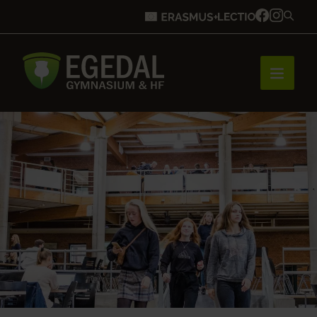
Forside
Brobygning
Bliv elev
Vores uddannelser