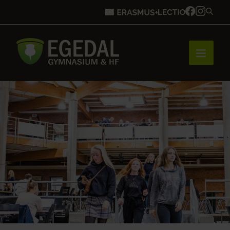
Forside
Brobygning
Bliv elev
Vores uddannelser