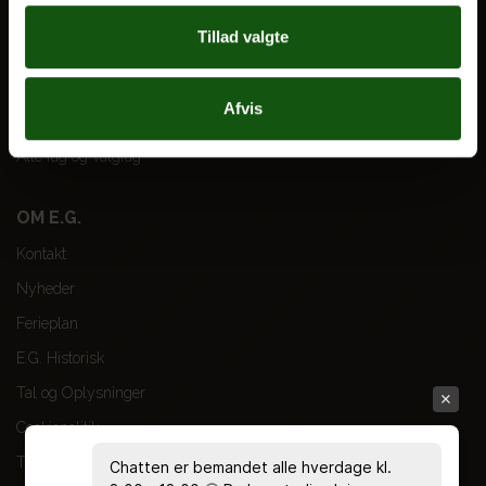
Tillad valgte
VORES UDDANNELSER
STX
Afvis
HF
Alle fag og valgfag
OM E.G.
Kontakt
Nyheder
Ferieplan
E.G. Historisk
Tal og Oplysninger
Cookiepolitik
Tilgængelighedserklæring
Chatten er bemandet alle hverdage kl.