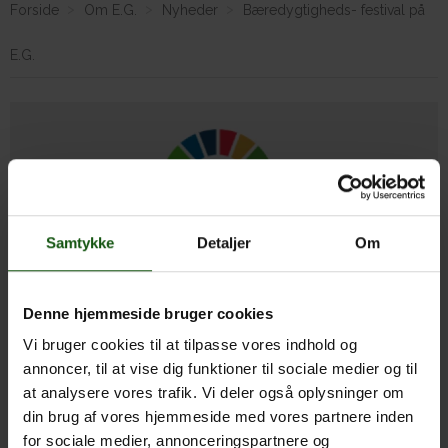
Forside
Om E.G.
Nyheder
Bæredygtigheds- festival på
E.G.
Om E.G.
Samtykke
Detaljer
Om
Denne hjemmeside bruger cookies
Vi bruger cookies til at tilpasse vores indhold og
FN’s Verdensmål består af 17 mål og er den til dato mest
annoncer, til at vise dig funktioner til sociale medier og til
ambitiøse globale udviklingsdagsorden. Målene skal frem
at analysere vores trafik. Vi deler også oplysninger om
til 2030 sætte os på kurs mod en mere bæredygtig
din brug af vores hjemmeside med vores partnere inden
udvikling for både mennesker og planeten, vi bor på.
for sociale medier, annonceringspartnere og