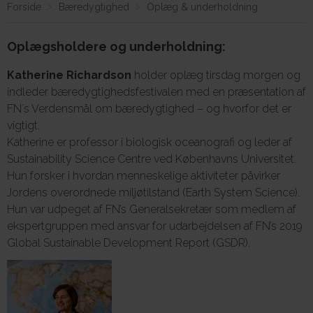
Forside
Bæredygtighed
Oplæg & underholdning
Oplægsholdere og underholdning:
Om E.G.
Katherine Richardson
holder oplæg tirsdag morgen og
indleder bæredygtighedsfestivalen med en præsentation af
FN´s Verdensmål om bæredygtighed – og hvorfor det er
vigtigt.
Katherine er professor i biologisk oceanografi og leder af
Sustainability Science Centre ved Københavns Universitet.
Hun forsker i hvordan menneskelige aktiviteter påvirker
Jordens overordnede miljøtilstand (Earth System Science).
Hun var udpeget af FN’s Generalsekretær som medlem af
ekspertgruppen med ansvar for udarbejdelsen af FN’s 2019
Global Sustainable Development Report (GSDR).