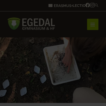
Forside
Brobygning
Bliv elev
Vores uddannelser