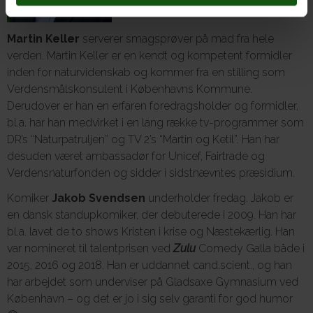
Martin Keller
serverer smagsprøver på mad fra hele
verden. Martin Keller er en kendt og kompetent formidler
inden for naturvidenskab og kommer fra en stilling som
Verdensmålskonsulent i Københavns Kommune.
Derudover er han en erfaren foredragsholder og formidler,
bl.a. har han medvirket i en lang række tv-programmer som
DR’s “Naturpatruljen” og TV 2’s “Martin og Ketil”. Han har
desuden været ambassadør for Unicef, Fairtrade og
Verdensnaturfonden og sidder i sidstnævntes præsidium.
Komiker
Jakob Svendsen
underholder fredag. Jakob er
en dansk standupkomiker, der debuterede i 2009. Han har
bl.a. lavet de to shows Kristen i krise og Næstekærlig. Han
var nomineret til talentprisen ved
Zulu
Comedy Galla både i
2015, 2016 og 2018. Han er uddannet cand.scient., og han
har arbejdet som underviser på Gladsaxe Gymnasium ved
København – og det er jo i sig selv garanti for god humor