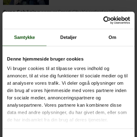
Sune Schöning
som er Smart City Koordinator i Egedal
Kommune, holder oplæg om bæredygtige initiativer i
Egedal Kommune. Sune er civilingeniør i bæredygtig
byudvikling og arbejder nu med Egedal Kommunes Smart
Samtykke
Detaljer
Om
City aktiviteter og projekter, herunder flere projekter
omkring energiplanlægning i kommunen.
Han arbejder i spændområdet mellem ingeniørvidenskab
Denne hjemmeside bruger cookies
og samfundsvidenskab og brænder for at udvikle byen i en
Vi bruger cookies til at tilpasse vores indhold og
mere bæredygtig retning.
annoncer, til at vise dig funktioner til sociale medier og til
Frederikke Riisberg
er selv en typisk dansk forbruger,
at analysere vores trafik. Vi deler også oplysninger om
der for nogle år tilbage begyndte at tænke bæredygtighed
din brug af vores hjemmeside med vores partnere inden
ind i sit forbrug. Hun ville ændre sig på det område, hvor
for sociale medier, annonceringspartnere og
hun selv var allerværst: Tøjforbruget. Derfor gik hun fra at
analysepartnere. Vores partnere kan kombinere disse
købe en hel del nyt tøj, til udelukkende at købe
data med andre oplysninger, du har givet dem, eller som
genbrugstøj. Det har hun gjort i nu to år og ændringen har
de har indsamlet fra din brug af deres tjenester.
åbnet hendes øjne. Så meget at hun har lyst til at inspirere
andre forbrugere til at gøre det samme.
Samtykkevalg