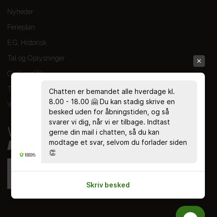
Nyheder
Ferieplan
E.G. Historisk
Tal og Oplysninger
Cookiepolitik
Tilgængelighedserklæring
Chatten er bemandet alle hverdage kl.
8.00 - 18.00 🤗 Du kan stadig skrive en
Whistleblowerservice
besked uden for åbningstiden, og så
svarer vi dig, når vi er tilbage. Indtast
gerne din mail i chatten, så du kan
modtage et svar, selvom du forlader siden
👏
Skriv besked