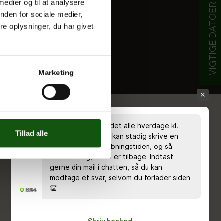
 medier og til at analysere
VIGTIGE DATOER
nden for sociale medier,
e oplysninger, du har givet
Marketing
Chatten er bemandet alle hverdage kl.
Tillad alle
8.00 - 18.00 🤗 Du kan stadig skrive en
besked uden for åbningstiden, og så
svarer vi dig, når vi er tilbage. Indtast
gerne din mail i chatten, så du kan
modtage et svar, selvom du forlader siden
👏
Skriv besked