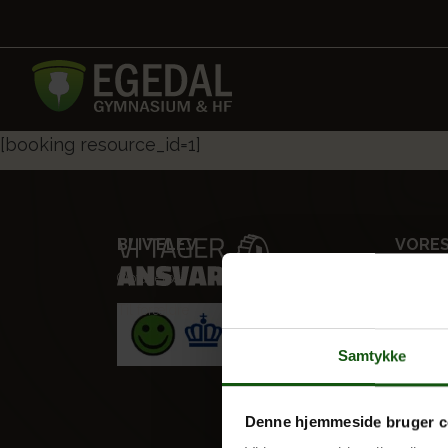
[booking resource_id=1]
BLIV ELEV
VORES
Optagelse
STX
Til forældre
HF
Alle fag
Samtykke
Denne hjemmeside bruger c