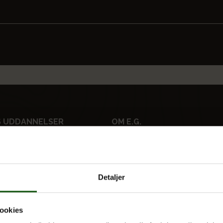
 UDDANNELSER
OM E.G.
Kontakt
Nyheder
 og valgfag
Ferieplan
Detaljer
E.G. Historisk
Tal og Oplysninger
ookies
Cookiepolitik