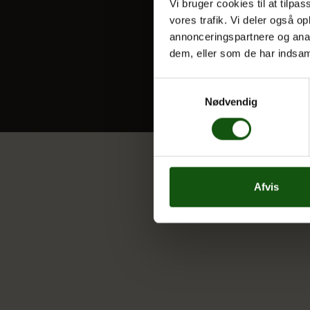
Vi bruger cookies til at tilpas
vores trafik. Vi deler også 
annonceringspartnere og anal
dem, eller som de har indsaml
Samtykkevalg
Nødvendig
Afvis