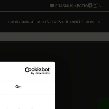
BROBYGNING
BLIV ELEV
VORES UDDANNELSER
OM E.G.
Om