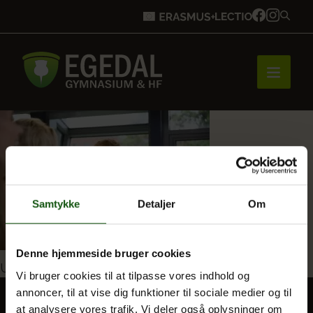
Forside
Brobygning
Samtykke
Detaljer
Om
Bliv elev
Denne hjemmeside bruger cookies
Indlægsnavigation
Udgivet i
Engelsk
Vi bruger cookies til at tilpasse vores indhold og
annoncer, til at vise dig funktioner til sociale medier og til
Vores uddannelser
at analysere vores trafik. Vi deler også oplysninger om