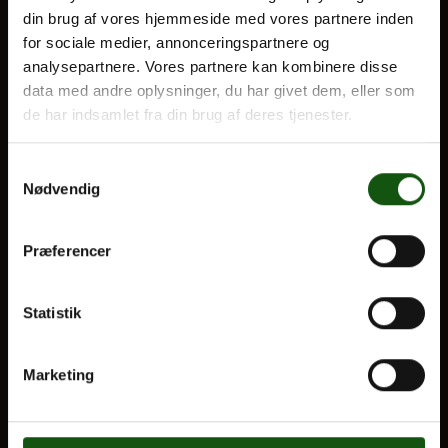
din brug af vores hjemmeside med vores partnere inden
BLIV ELEV
for sociale medier, annonceringspartnere og
Optagelse
analysepartnere. Vores partnere kan kombinere disse
Om E.G.
Til forældre
data med andre oplysninger, du har givet dem, eller som
de har indsamlet fra din brug af deres tjenester.
VORES UDDANNELSER
Samtykkevalg
STX
Nødvendig
HF
Alle fag og valgfag
Præferencer
OM E.G.
Statistik
Kontakt
Nyheder
Marketing
Ferieplan
E.G. Historisk