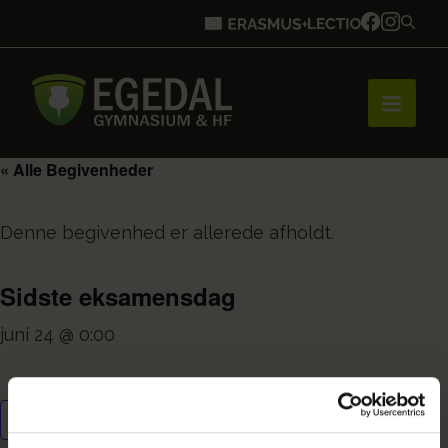
« Alle Begivenheder
Forside
Denne begivenhed er allerede afholdt.
Brobygning
Sidste eksamensdag
juni 24 @ 0:00
Bliv elev
Tilføj til kalender
Vores uddannelser