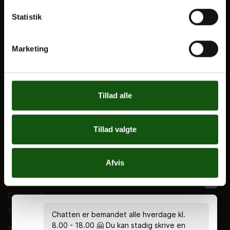
VORES UDDANNELSER
Statistik
STX
Marketing
HF
Alle fag og valgfag
Tillad alle
OM E.G.
Kontakt
Tillad valgte
Nyheder
Ferieplan
Afvis
E.G. Historisk
Tal og Oplysninger
Cookiepolitik
Tilgængelighedserklæring
Chatten er bemandet alle hverdage kl.
8.00 - 18.00 🤗 Du kan stadig skrive en
Whistleblowerservice