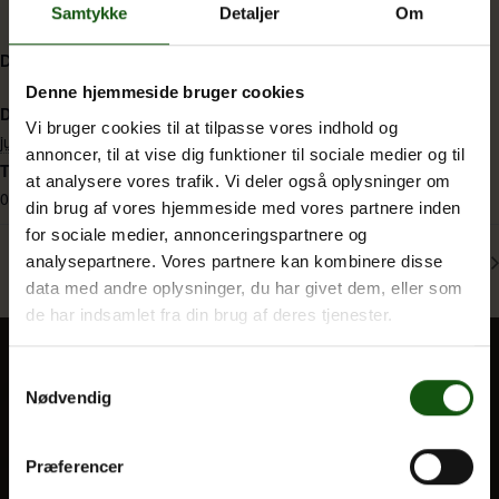
Samtykke
Detaljer
Om
DETALJER
Om E.G.
Denne hjemmeside bruger cookies
Dato:
Vi bruger cookies til at tilpasse vores indhold og
juni 24
annoncer, til at vise dig funktioner til sociale medier og til
Tidspunkt:
at analysere vores trafik. Vi deler også oplysninger om
0:00
din brug af vores hjemmeside med vores partnere inden
for sociale medier, annonceringspartnere og
DHO-prøver (1g)
Dimission (3g & 2hf)
analysepartnere. Vores partnere kan kombinere disse
data med andre oplysninger, du har givet dem, eller som
de har indsamlet fra din brug af deres tjenester.
Samtykkevalg
Nødvendig
BLIV ELEV
Optagelse
Præferencer
Til forældre