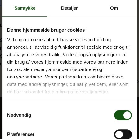
Samtykke
Detaljer
Om
Om E.G.
DETALJER
Denne hjemmeside bruger cookies
Start:
Vi bruger cookies til at tilpasse vores indhold og
annoncer, til at vise dig funktioner til sociale medier og til
november 17, 2025 @ 0:00
at analysere vores trafik. Vi deler også oplysninger om
Slut:
din brug af vores hjemmeside med vores partnere inden
november 21, 2025 @ 0:00
for sociale medier, annonceringspartnere og
analysepartnere. Vores partnere kan kombinere disse
PP1 (1hf)
Bogmesse (1g & 1hf)
data med andre oplysninger, du har givet dem, eller som
de har indsamlet fra din brug af deres tjenester.
Samtykkevalg
Nødvendig
BLIV ELEV
Optagelse
Præferencer