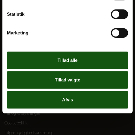
Til forældre
Statistik
VORES UDDANNELSER
STX
Marketing
HF
Alle fag og valgfag
Tillad alle
OM E.G.
Kontakt
Tillad valgte
Nyheder
Ferieplan
Afvis
E.G. Historisk
Tal og Oplysninger
Cookiepolitik
Tilgængelighedserklæring