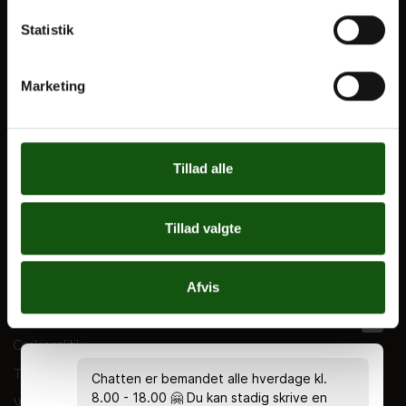
VORES UDDANNELSER
Statistik
STX
Marketing
HF
Alle fag og valgfag
Tillad alle
OM E.G.
Kontakt
Tillad valgte
Nyheder
Ferieplan
Afvis
E.G. Historisk
Tal og Oplysninger
Cookiepolitik
Tilgængelighedserklæring
Chatten er bemandet alle hverdage kl.
8.00 - 18.00 🤗 Du kan stadig skrive en
Whistleblowerservice