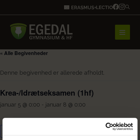
« Alle Begivenheder
Forside
Denne begivenhed er allerede afholdt.
Brobygning
Krea-/Idrætseksamen (1hf)
januar 5 @ 0:00
-
januar 8 @ 0:00
Bliv elev
Tilføj til kalender
Vores uddannelser