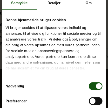
Samtykke
Detaljer
Om
DETALJER
Om E.G.
Denne hjemmeside bruger cookies
Start:
Vi bruger cookies til at tilpasse vores indhold og
januar 5 @ 0:00
annoncer, til at vise dig funktioner til sociale medier og til
Slut:
at analysere vores trafik. Vi deler også oplysninger om
januar 8 @ 0:00
din brug af vores hjemmeside med vores partnere inden
for sociale medier, annonceringspartnere og
Juleferie
SRO: Studiedag (2g)
analysepartnere. Vores partnere kan kombinere disse
data med andre oplysninger, du har givet dem, eller som
de har indsamlet fra din brug af deres tjenester.
Samtykkevalg
Nødvendig
BLIV ELEV
Optagelse
Præferencer
Til forældre