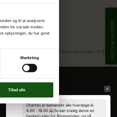
 medier og til at analysere
VIGTIGE DATOER
nden for sociale medier,
e oplysninger, du har givet
Intern eksamen nf (1hf)
Marketing
Tillad alle
Chatten er bemandet alle hverdage kl.
8.00 - 18.00 🤗 Du kan stadig skrive en
besked uden for åbningstiden, og så