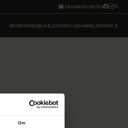
BROBYGNING
BLIV ELEV
VORES UDDANNELSER
OM E.G.
Om