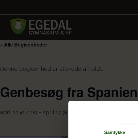
« Alle Begivenheder
Denne begivenhed er allerede afholdt.
Genbesøg fra Spanien
april 13 @ 0:00
-
april 17 @ 0:00
Samtykke