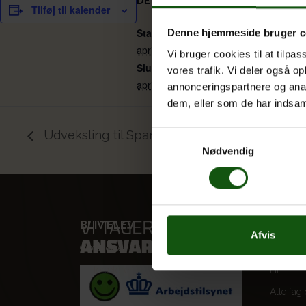
DETALJER
Tilføj til kalender
Start:
Denne hjemmeside bruger c
april 13 @ 0:00
Vi bruger cookies til at tilpas
Slut:
vores trafik. Vi deler også 
april 17 @ 0:00
annonceringspartnere og anal
dem, eller som de har indsaml
Udveksling til Spanien (1g)
Samtykkevalg
Nødvendig
BLIV ELEV
VORES
Afvis
Optagelse
STX
Til forældre
HF
Alle fag