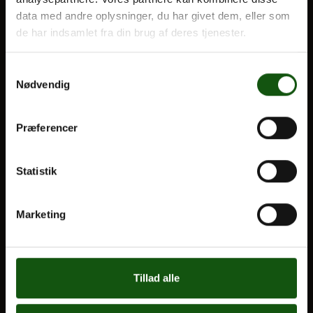
VORES UDDANNELSER
data med andre oplysninger, du har givet dem, eller som
STX
de har indsamlet fra din brug af deres tjenester.
Om E.G.
HF
Samtykkevalg
Alle fag og valgfag
Nødvendig
OM E.G.
Præferencer
Kontakt
Nyheder
Statistik
Ferieplan
E.G. Historisk
Marketing
Tal og Oplysninger
Cookiepolitik
Tilgængelighedserklæring
Tillad alle
Whistleblowerservice