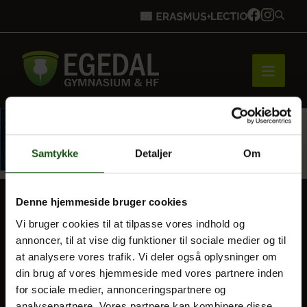
Forside
Samtykke
Detaljer
Om
Brobygning
Denne hjemmeside bruger cookies
Vi bruger cookies til at tilpasse vores indhold og
BLIV ELEV
annoncer, til at vise dig funktioner til sociale medier og til
Bliv elev
Optagelse
at analysere vores trafik. Vi deler også oplysninger om
din brug af vores hjemmeside med vores partnere inden
Til forældre
for sociale medier, annonceringspartnere og
Vores uddannelser
analysepartnere. Vores partnere kan kombinere disse