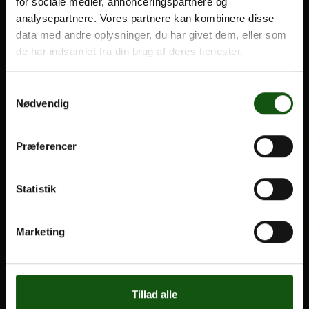
for sociale medier, annonceringspartnere og
Til forældre
analysepartnere. Vores partnere kan kombinere disse
data med andre oplysninger, du har givet dem, eller som
VORES UDDANNELSER
Om E.G.
de har indsamlet fra din brug af deres tjenester.
STX
Samtykkevalg
HF
Nødvendig
Alle fag og valgfag
Præferencer
OM E.G.
Kontakt
Statistik
Nyheder
Ferieplan
Marketing
E.G. Historisk
Tal og Oplysninger
Cookiepolitik
Tillad alle
Tilgængelighedserklæring