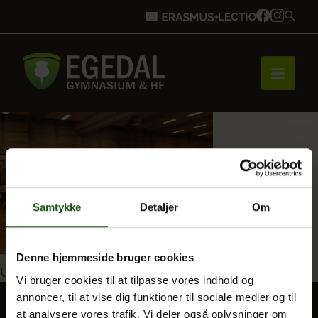
Forside
Brobygning
Samtykke
Detaljer
Om
Bliv elev
Denne hjemmeside bruger cookies
Indlægsnavigation
Udgivet i
Tillykke til en helt særlig årgang!
Vi bruger cookies til at tilpasse vores indhold og
annoncer, til at vise dig funktioner til sociale medier og til
Vores uddannelser
at analysere vores trafik. Vi deler også oplysninger om