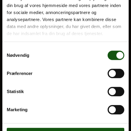
din brug af vores hjemmeside med vores partnere inden
BLIV ELEV
for sociale medier, annonceringspartnere og
Optagelse
analysepartnere. Vores partnere kan kombinere disse
Om E.G.
Til forældre
data med andre oplysninger, du har givet dem, eller som
de har indsamlet fra din brug af deres tjenester.
VORES UDDANNELSER
Samtykkevalg
STX
Nødvendig
HF
Alle fag og valgfag
Præferencer
OM E.G.
Statistik
Kontakt
Nyheder
Marketing
Ferieplan
E.G. Historisk