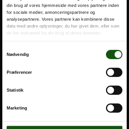
din brug af vores hjemmeside med vores partnere inden
BLIV ELEV
for sociale medier, annonceringspartnere og
Optagelse
analysepartnere. Vores partnere kan kombinere disse
Om E.G.
Til forældre
data med andre oplysninger, du har givet dem, eller som
de har indsamlet fra din brug af deres tjenester.
VORES UDDANNELSER
Samtykkevalg
STX
Nødvendig
HF
Alle fag og valgfag
Præferencer
OM E.G.
Statistik
Kontakt
Nyheder
Marketing
Ferieplan
E.G. Historisk