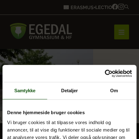
Forside
Brobygning
Samtykke
Detaljer
Om
Bliv elev
Denne hjemmeside bruger cookies
Indlægsnavigation
Udgivet i
Tillykke til en helt særlig årgang!
Vi bruger cookies til at tilpasse vores indhold og
annoncer, til at vise dig funktioner til sociale medier og til
Vores uddannelser
at analysere vores trafik. Vi deler også oplysninger om