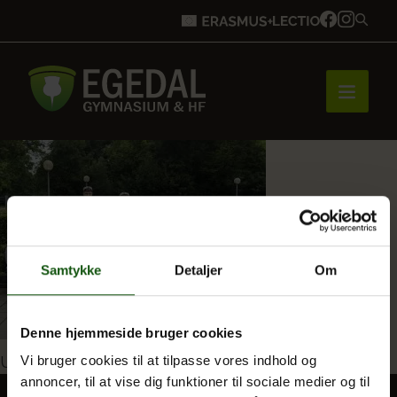
Forside
Brobygning
Samtykke
Detaljer
Om
Bliv elev
Denne hjemmeside bruger cookies
Indlægsnavigation
Udgivet i
Studenterbilleder 2024
Vi bruger cookies til at tilpasse vores indhold og
annoncer, til at vise dig funktioner til sociale medier og til
Vores uddannelser