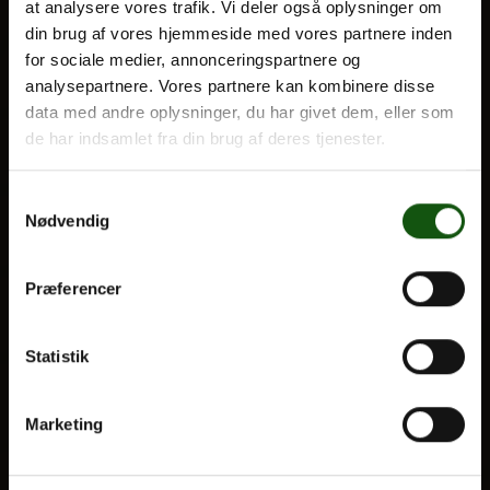
at analysere vores trafik. Vi deler også oplysninger om
din brug af vores hjemmeside med vores partnere inden
BLIV ELEV
for sociale medier, annonceringspartnere og
Om E.G.
analysepartnere. Vores partnere kan kombinere disse
Optagelse
data med andre oplysninger, du har givet dem, eller som
Til forældre
de har indsamlet fra din brug af deres tjenester.
VORES UDDANNELSER
Samtykkevalg
Nødvendig
STX
HF
Præferencer
Alle fag og valgfag
OM E.G.
Statistik
Kontakt
Marketing
Nyheder
Ferieplan