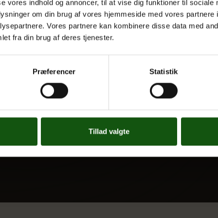
se vores indhold og annoncer, til at vise dig funktioner til sociale
 UDDANNELSER
OM E.G.
oplysninger om din brug af vores hjemmeside med vores partnere i
ysepartnere. Vores partnere kan kombinere disse data med andr
Kontakt
et fra din brug af deres tjenester.
Nyheder
 og valgfag
Ferieplan
Præferencer
Statistik
E.G. Historisk
Tal og Oplysninger
Cookiepolitik
Tilgængelighedserklæring
Tillad valgte
Whistleblowerservice