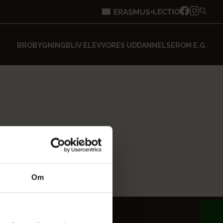
BROBYGNING
BLIV ELEV
VORES UDDANNELSER
OM E.G.
Om