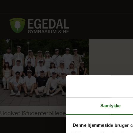
Samtykke
Indlægsnavigation
Udgivet i
Studenterbilleder 2023
Denne hjemmeside bruger c