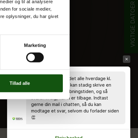
 medier og til at analysere
VIGTIGE DATOER
nden for sociale medier,
e oplysninger, du har givet
Marketing
Chatten er bemandet alle hverdage kl.
Tillad alle
8.00 - 18.00 🤗 Du kan stadig skrive en
besked uden for åbningstiden, og så
svarer vi dig, når vi er tilbage. Indtast
gerne din mail i chatten, så du kan
modtage et svar, selvom du forlader siden
👏
Skriv besked