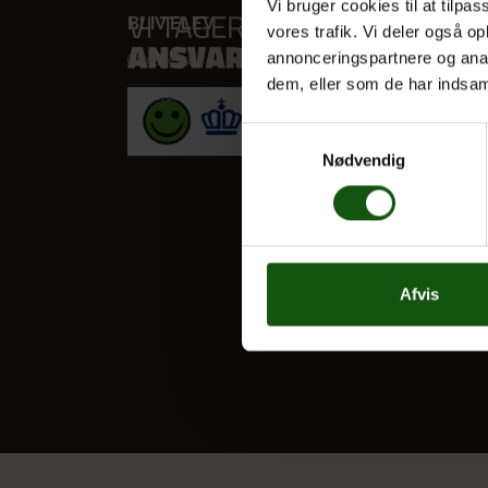
Vi bruger cookies til at tilpas
BLIV ELEV
VORES
vores trafik. Vi deler også 
annonceringspartnere og anal
Optagelse
STX
dem, eller som de har indsaml
Til forældre
HF
Alle fag
Samtykkevalg
Nødvendig
Afvis