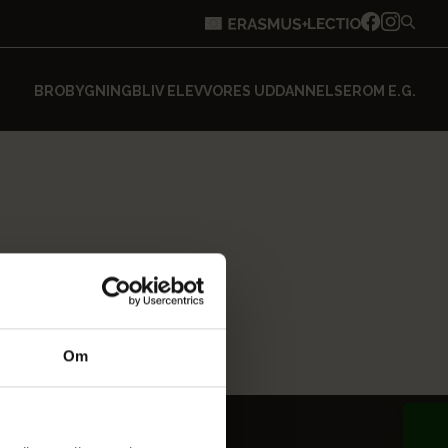
BROBYGNING
BLIV ELEV
VORES UDDANNELSER
OM E.G.
Om