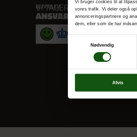
Vi bruger cookies til at tilpas
BLIV ELEV
VORES
vores trafik. Vi deler også 
annonceringspartnere og anal
Optagelse
STX
dem, eller som de har indsaml
Til forældre
HF
Alle fag
Samtykkevalg
Nødvendig
Afvis