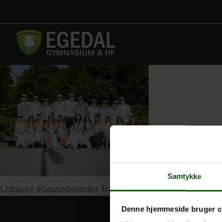
Samtykke
Indlægsnavigation
Udgivet i
Klassebilleder fra dimission 2026
Denne hjemmeside bruger c