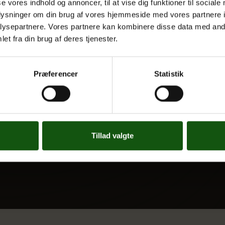
se vores indhold og annoncer, til at vise dig funktioner til sociale
 UDDANNELSER
OM E.G.
oplysninger om din brug af vores hjemmeside med vores partnere i
ysepartnere. Vores partnere kan kombinere disse data med andr
Kontakt
et fra din brug af deres tjenester.
Nyheder
 og valgfag
Ferieplan
Præferencer
Statistik
E.G. Historisk
Tal og Oplysninger
Cookiepolitik
Tilgængelighedserklæring
Tillad valgte
Whistleblowerservice