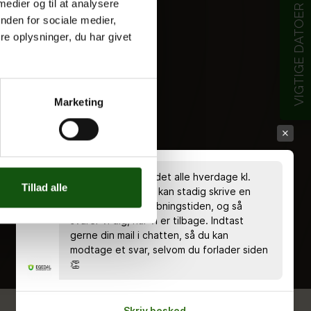
 medier og til at analysere
VIGTIGE DATOER
nden for sociale medier,
e oplysninger, du har givet
Marketing
Chatten er bemandet alle hverdage kl.
Tillad alle
8.00 - 18.00 🤗 Du kan stadig skrive en
besked uden for åbningstiden, og så
svarer vi dig, når vi er tilbage. Indtast
gerne din mail i chatten, så du kan
modtage et svar, selvom du forlader siden
👏
Skriv besked