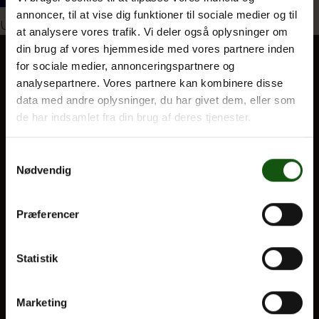
annoncer, til at vise dig funktioner til sociale medier og til
Indlægsnavigation
Udgivet i
Super stemning og Emil Stabil
at analysere vores trafik. Vi deler også oplysninger om
din brug af vores hjemmeside med vores partnere inden
Om E.G.
for sociale medier, annonceringspartnere og
analysepartnere. Vores partnere kan kombinere disse
BLIV ELEV
data med andre oplysninger, du har givet dem, eller som
Optagelse
de har indsamlet fra din brug af deres tjenester.
Til forældre
Samtykkevalg
Nødvendig
VORES UDDANNELSER
STX
Præferencer
HF
Alle fag og valgfag
Statistik
OM E.G.
Marketing
Kontakt