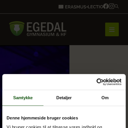
Forside
Brobygning
Samtykke
Detaljer
Om
Bliv elev
Denne hjemmeside bruger cookies
Vores uddannelser
Vi bruger cookies til at tilpasse vores indhold og