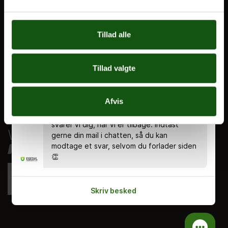
Nyheder
Ferieplan
Tillad alle
E.G. Historisk
Tal og Oplysninger
Tillad valgte
Cookiepolitik
Tilgængelighedserklæring
Chatten er bemandet alle hverdage kl.
Afvis
8.00 - 18.00 🤗 Du kan stadig skrive en
Whistleblowerservice
besked uden for åbningstiden, og så
svarer vi dig, når vi er tilbage. Indtast
gerne din mail i chatten, så du kan
modtage et svar, selvom du forlader siden
👏
Skriv besked