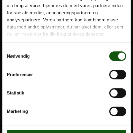
din brug af vores hjemmeside med vores partnere inden
BLIV ELEV
for sociale medier, annonceringspartnere og
Optagelse
analysepartnere. Vores partnere kan kombinere disse
Om E.G.
Til forældre
data med andre oplysninger, du har givet dem, eller som
de har indsamlet fra din brug af deres tjenester.
VORES UDDANNELSER
Samtykkevalg
STX
Nødvendig
HF
Alle fag og valgfag
Præferencer
OM E.G.
Statistik
Kontakt
Nyheder
Marketing
Ferieplan
E.G. Historisk