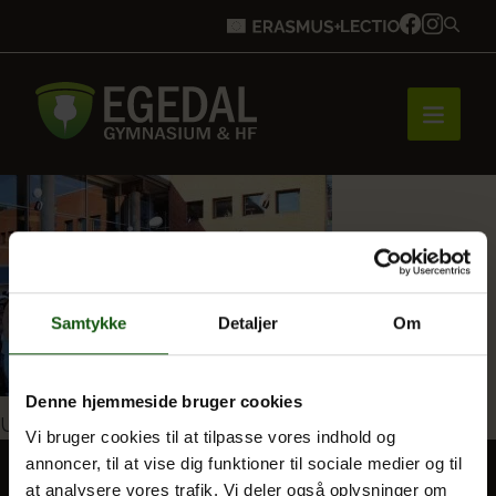
Forside
Brobygning
Samtykke
Detaljer
Om
Bliv elev
Denne hjemmeside bruger cookies
Indlægsnavigation
Udgivet i
Information vedr. studenterdage
Vi bruger cookies til at tilpasse vores indhold og
annoncer, til at vise dig funktioner til sociale medier og til
Vores uddannelser
at analysere vores trafik. Vi deler også oplysninger om