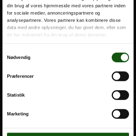
din brug af vores hjemmeside med vores partnere inden
BLIV ELEV
for sociale medier, annonceringspartnere og
Optagelse
analysepartnere. Vores partnere kan kombinere disse
Om E.G.
Til forældre
data med andre oplysninger, du har givet dem, eller som
de har indsamlet fra din brug af deres tjenester.
VORES UDDANNELSER
Samtykkevalg
STX
Nødvendig
HF
Alle fag og valgfag
Præferencer
OM E.G.
Statistik
Kontakt
Nyheder
Marketing
Ferieplan
E.G. Historisk