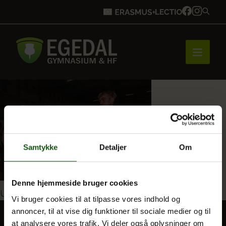
Forside
Brobygning
Samtykke
Detaljer
Om
Bliv elev
Denne hjemmeside bruger cookies
Indlægsnavigation
Udgivet i
Galla-fest 2025
Vi bruger cookies til at tilpasse vores indhold og
annoncer, til at vise dig funktioner til sociale medier og til
Vores uddannelser
at analysere vores trafik. Vi deler også oplysninger om