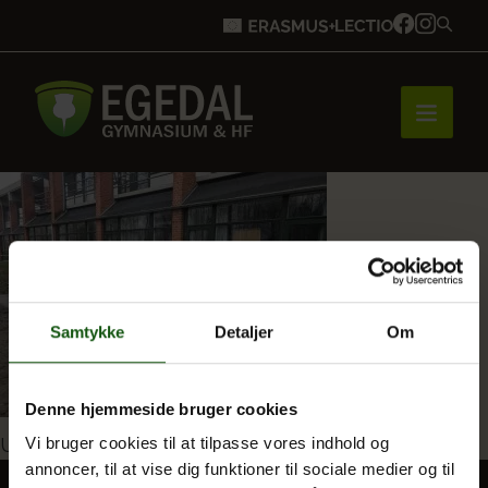
Forside
Brobygning
Samtykke
Detaljer
Om
Bliv elev
Denne hjemmeside bruger cookies
Indlægsnavigation
Udgivet i
Endelig tilbage på EG (næsten)
Vi bruger cookies til at tilpasse vores indhold og
annoncer, til at vise dig funktioner til sociale medier og til
Vores uddannelser