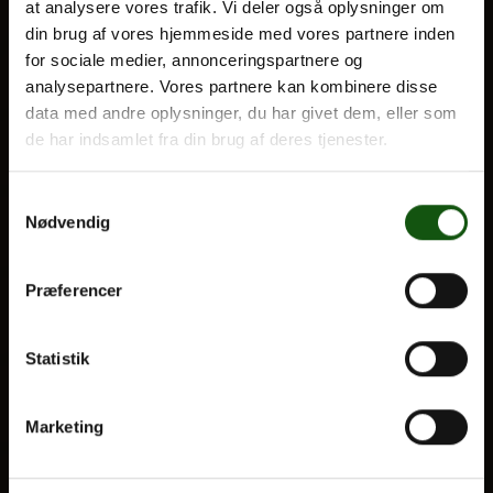
at analysere vores trafik. Vi deler også oplysninger om
din brug af vores hjemmeside med vores partnere inden
BLIV ELEV
for sociale medier, annonceringspartnere og
Om E.G.
analysepartnere. Vores partnere kan kombinere disse
Optagelse
data med andre oplysninger, du har givet dem, eller som
Til forældre
de har indsamlet fra din brug af deres tjenester.
VORES UDDANNELSER
Samtykkevalg
Nødvendig
STX
HF
Præferencer
Alle fag og valgfag
OM E.G.
Statistik
Kontakt
Marketing
Nyheder
Ferieplan