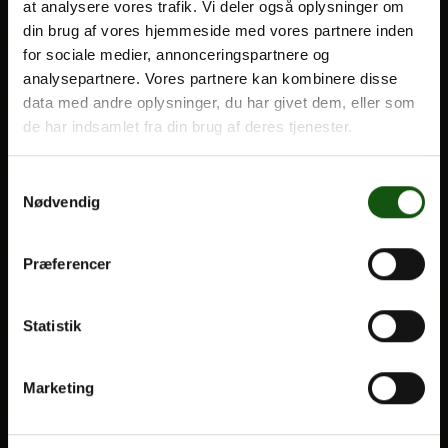
at analysere vores trafik. Vi deler også oplysninger om
din brug af vores hjemmeside med vores partnere inden
BLIV ELEV
for sociale medier, annonceringspartnere og
Om E.G.
analysepartnere. Vores partnere kan kombinere disse
Optagelse
data med andre oplysninger, du har givet dem, eller som
Til forældre
de har indsamlet fra din brug af deres tjenester.
VORES UDDANNELSER
Samtykkevalg
Nødvendig
STX
HF
Præferencer
Alle fag og valgfag
OM E.G.
Statistik
Kontakt
Marketing
Nyheder
Ferieplan