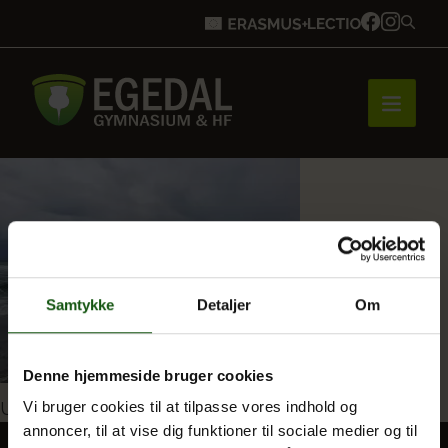
Forside
Brobygning
Samtykke
Detaljer
Om
Bliv elev
Denne hjemmeside bruger cookies
Indlægsnavigation
Udgivet i
En våd og sjov strandtur
Vi bruger cookies til at tilpasse vores indhold og
annoncer, til at vise dig funktioner til sociale medier og til
Vores uddannelser