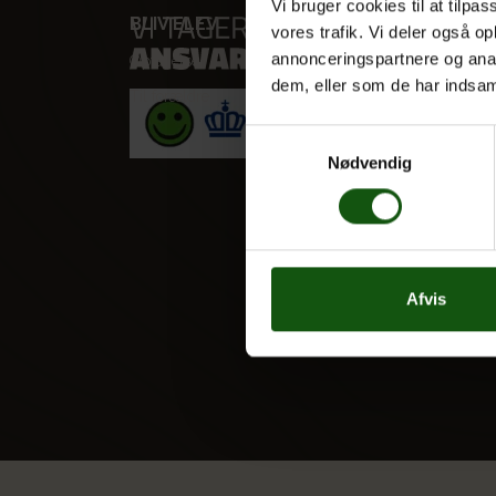
Vi bruger cookies til at tilpas
BLIV ELEV
VORES
vores trafik. Vi deler også 
annonceringspartnere og anal
Optagelse
STX
dem, eller som de har indsaml
Til forældre
HF
Alle fag
Samtykkevalg
Nødvendig
Afvis