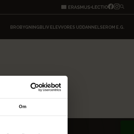
BROBYGNING
BLIV ELEV
VORES UDDANNELSER
OM E.G.
Om