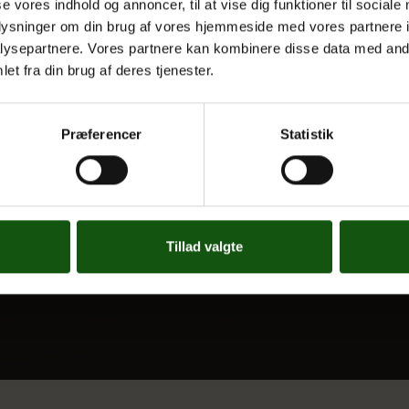
se vores indhold og annoncer, til at vise dig funktioner til sociale
 UDDANNELSER
OM E.G.
oplysninger om din brug af vores hjemmeside med vores partnere i
ysepartnere. Vores partnere kan kombinere disse data med andr
Kontakt
et fra din brug af deres tjenester.
Nyheder
 og valgfag
Ferieplan
Præferencer
Statistik
E.G. Historisk
Tal og Oplysninger
Cookiepolitik
Tilgængelighedserklæring
Tillad valgte
Whistleblowerservice