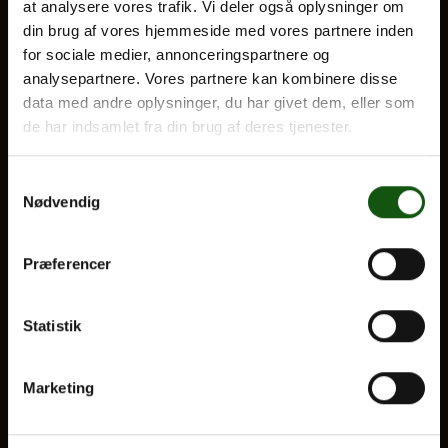
at analysere vores trafik. Vi deler også oplysninger om
din brug af vores hjemmeside med vores partnere inden
BLIV ELEV
for sociale medier, annonceringspartnere og
Om E.G.
analysepartnere. Vores partnere kan kombinere disse
Optagelse
data med andre oplysninger, du har givet dem, eller som
Til forældre
de har indsamlet fra din brug af deres tjenester.
VORES UDDANNELSER
Samtykkevalg
Nødvendig
STX
HF
Præferencer
Alle fag og valgfag
OM E.G.
Statistik
Kontakt
Marketing
Nyheder
Ferieplan