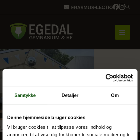
Forside
Brobygning
Samtykke
Detaljer
Om
Bliv elev
Denne hjemmeside bruger cookies
Indlægsnavigation
Udgivet i
1g på Folkemødet
Vi bruger cookies til at tilpasse vores indhold og
annoncer, til at vise dig funktioner til sociale medier og til
Vores uddannelser