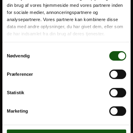
din brug af vores hjemmeside med vores partnere inden
BLIV ELEV
for sociale medier, annonceringspartnere og
Optagelse
analysepartnere. Vores partnere kan kombinere disse
Om E.G.
Til forældre
data med andre oplysninger, du har givet dem, eller som
de har indsamlet fra din brug af deres tjenester.
VORES UDDANNELSER
Samtykkevalg
STX
Nødvendig
HF
Alle fag og valgfag
Præferencer
OM E.G.
Statistik
Kontakt
Nyheder
Marketing
Ferieplan
E.G. Historisk