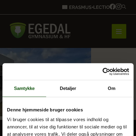
Forside
Brobygning
Samtykke
Detaljer
Om
Bliv elev
Denne hjemmeside bruger cookies
Vi bruger cookies til at tilpasse vores indhold og
annoncer, til at vise dig funktioner til sociale medier og til
Vores uddannelser
at analysere vores trafik. Vi deler også oplysninger om