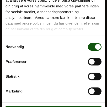
at analysere vores trafik. Vi deler også oplysninger om
din brug af vores hjemmeside med vores partnere inden
BLIV ELEV
for sociale medier, annonceringspartnere og
Om E.G.
Optagelse
analysepartnere. Vores partnere kan kombinere disse
data med andre oplysninger, du har givet dem, eller som
Til forældre
de har indsamlet fra din brug af deres tjenester.
VORES UDDANNELSER
Samtykkevalg
STX
Nødvendig
HF
Alle fag og valgfag
Præferencer
OM E.G.
Statistik
Kontakt
Nyheder
Marketing
Ferieplan
E.G. Historisk