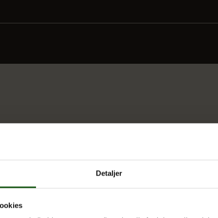
Detaljer
 UDDANNELSER
OM E.G.
ookies