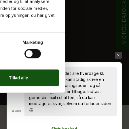
 medier og til at analysere
VIGTIGE DATOER
nden for sociale medier,
e oplysninger, du har givet
Marketing
Chatten er bemandet alle hverdage kl.
Tillad alle
8.00 - 18.00 🤗 Du kan stadig skrive en
besked uden for åbningstiden, og så
svarer vi dig, når vi er tilbage. Indtast
gerne din mail i chatten, så du kan
modtage et svar, selvom du forlader siden
👏
Skriv besked