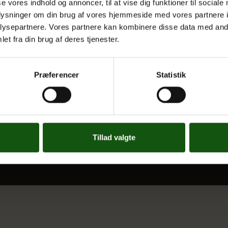
Kontakt
se vores indhold og annoncer, til at vise dig funktioner til sociale
oplysninger om din brug af vores hjemmeside med vores partnere i
Nyheder
ysepartnere. Vores partnere kan kombinere disse data med andr
 og valgfag
Ferieplan
et fra din brug af deres tjenester.
E.G. Historisk
Tal og Oplysninger
Præferencer
Statistik
Cookiepolitik
Tilgængelighedserklæring
Whistleblowerservice
Tillad valgte