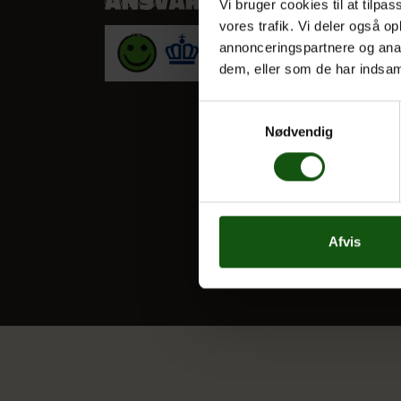
Optagelse
STX
Vi bruger cookies til at tilpas
vores trafik. Vi deler også 
Til forældre
HF
annonceringspartnere og anal
Alle fag
dem, eller som de har indsaml
Samtykkevalg
Nødvendig
Afvis