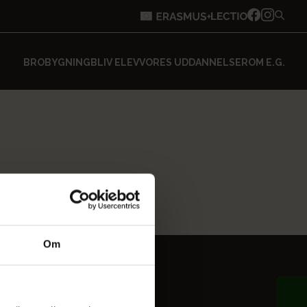
BROBYGNING
BLIV ELEV
VORES UDDANNELSER
OM E.G.
Om