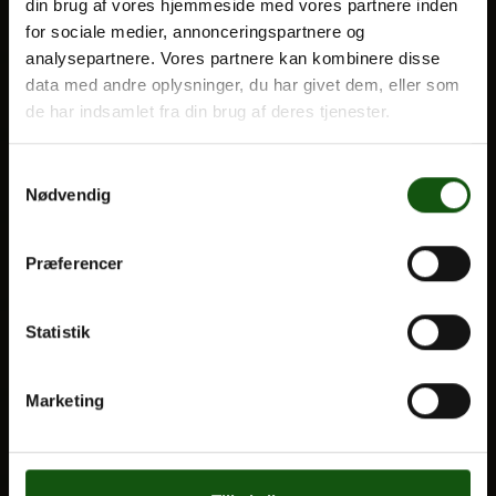
din brug af vores hjemmeside med vores partnere inden
for sociale medier, annonceringspartnere og
Optagelse
analysepartnere. Vores partnere kan kombinere disse
Til forældre
Om E.G.
data med andre oplysninger, du har givet dem, eller som
de har indsamlet fra din brug af deres tjenester.
VORES UDDANNELSER
STX
Samtykkevalg
Nødvendig
HF
Alle fag og valgfag
Præferencer
OM E.G.
Statistik
Kontakt
Nyheder
Marketing
Ferieplan
E.G. Historisk
Tal og Oplysninger