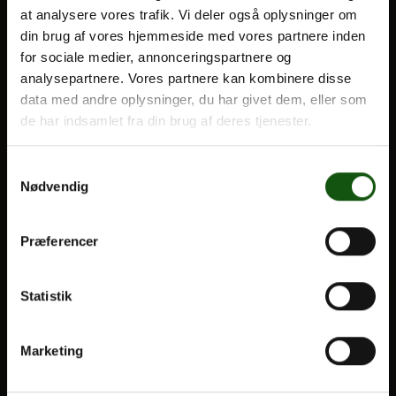
at analysere vores trafik. Vi deler også oplysninger om
din brug af vores hjemmeside med vores partnere inden
for sociale medier, annonceringspartnere og
BLIV ELEV
Om E.G.
analysepartnere. Vores partnere kan kombinere disse
Optagelse
data med andre oplysninger, du har givet dem, eller som
Til forældre
de har indsamlet fra din brug af deres tjenester.
VORES UDDANNELSER
Samtykkevalg
Nødvendig
STX
HF
Præferencer
Alle fag og valgfag
Statistik
OM E.G.
Kontakt
Marketing
Nyheder
Ferieplan