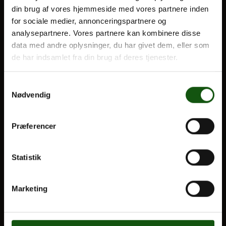
din brug af vores hjemmeside med vores partnere inden
BLIV ELEV
for sociale medier, annonceringspartnere og
Optagelse
analysepartnere. Vores partnere kan kombinere disse
Om E.G.
Til forældre
data med andre oplysninger, du har givet dem, eller som
de har indsamlet fra din brug af deres tjenester.
VORES UDDANNELSER
Samtykkevalg
STX
Nødvendig
HF
Alle fag og valgfag
Præferencer
OM E.G.
Statistik
Kontakt
Nyheder
Marketing
Ferieplan
E.G. Historisk