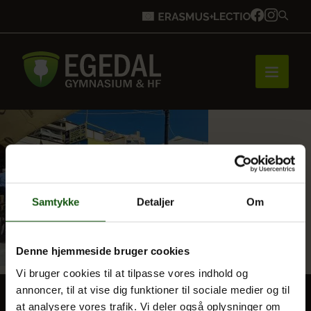
Forside
Brobygning
Samtykke
Detaljer
Om
Bliv elev
Denne hjemmeside bruger cookies
Vi bruger cookies til at tilpasse vores indhold og
annoncer, til at vise dig funktioner til sociale medier og til
Vores uddannelser
at analysere vores trafik. Vi deler også oplysninger om