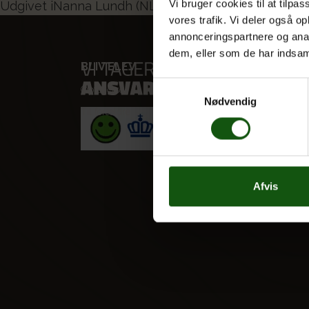
Indlægsnavigation
Vi bruger cookies til at tilpas
Udgivet i
Nanna Lundh (NL)
vores trafik. Vi deler også 
annonceringspartnere og anal
dem, eller som de har indsaml
BLIV ELEV
VORES
Samtykkevalg
Optagelse
STX
Nødvendig
Til forældre
HF
Alle fag
Afvis