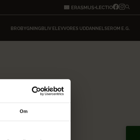
BROBYGNING
BLIV ELEV
VORES UDDANNELSER
OM E.G.
Om