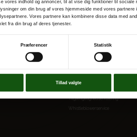
se vores indhold og annoncer, til at vise dig funktioner til sociale
oplysninger om din brug af vores hjemmeside med vores partnere i
ysepartnere. Vores partnere kan kombinere disse data med andr
et fra din brug af deres tjenester.
 UDDANNELSER
OM E.G.
Kontakt
Præferencer
Statistik
Nyheder
 og valgfag
Ferieplan
E.G. Historisk
Tal og Oplysninger
Tillad valgte
Cookiepolitik
Tilgængelighedserklæring
Whistleblowerservice