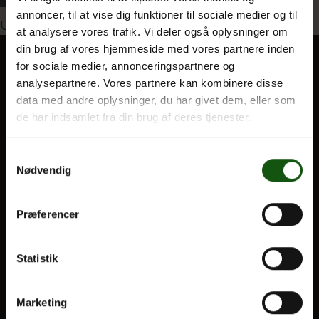
annoncer, til at vise dig funktioner til sociale medier og til
Indlægsnavigation
Udgivet i
Morten Christensen (MC)
at analysere vores trafik. Vi deler også oplysninger om
din brug af vores hjemmeside med vores partnere inden
Om E.G.
for sociale medier, annonceringspartnere og
analysepartnere. Vores partnere kan kombinere disse
BLIV ELEV
data med andre oplysninger, du har givet dem, eller som
Optagelse
de har indsamlet fra din brug af deres tjenester.
Til forældre
Samtykkevalg
Nødvendig
VORES UDDANNELSER
STX
Præferencer
HF
Alle fag og valgfag
Statistik
OM E.G.
Marketing
Kontakt