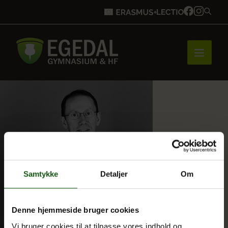
Forside
Brobygning
Samtykke
Detaljer
Om
Bliv elev
Denne hjemmeside bruger cookies
Vores uddannelser
Vi bruger cookies til at tilpasse vores indhold og