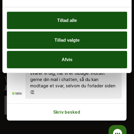
Nyheder
Ferieplan
Tillad alle
E.G. Historisk
Tal og Oplysninger
Tillad valgte
Cookiepolitik
Tilgængelighedserklæring
Chatten er bemandet alle hverdage kl.
Afvis
8.00 - 18.00 🤗 Du kan stadig skrive en
Whistleblowerservice
besked uden for åbningstiden, og så
svarer vi dig, når vi er tilbage. Indtast
gerne din mail i chatten, så du kan
modtage et svar, selvom du forlader siden
👏
Skriv besked