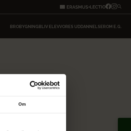
BROBYGNING
BLIV ELEV
VORES UDDANNELSER
OM E.G.
Om