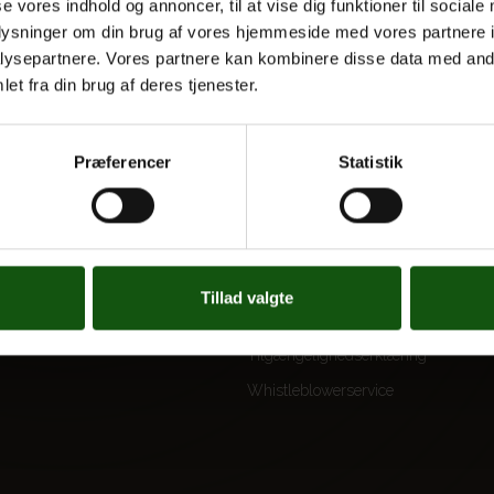
se vores indhold og annoncer, til at vise dig funktioner til sociale
oplysninger om din brug af vores hjemmeside med vores partnere i
ysepartnere. Vores partnere kan kombinere disse data med andr
et fra din brug af deres tjenester.
 UDDANNELSER
OM E.G.
Kontakt
Præferencer
Statistik
Nyheder
 og valgfag
Ferieplan
E.G. Historisk
Tal og Oplysninger
Tillad valgte
Cookiepolitik
Tilgængelighedserklæring
Whistleblowerservice