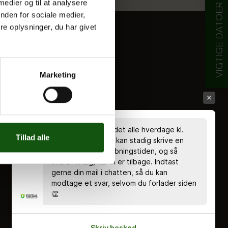
 medier og til at analysere
VIGTIGE DATOER
nden for sociale medier,
e oplysninger, du har givet
Marketing
Chatten er bemandet alle hverdage kl.
Tillad alle
8.00 - 18.00 🤗 Du kan stadig skrive en
besked uden for åbningstiden, og så
svarer vi dig, når vi er tilbage. Indtast
gerne din mail i chatten, så du kan
modtage et svar, selvom du forlader siden
👏
Skriv besked