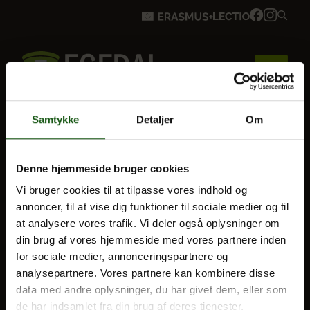
Samtykke
Detaljer
Om
Forside
BLIV ELEV
Denne hjemmeside bruger cookies
Optagelse
Vi bruger cookies til at tilpasse vores indhold og
Brobygning
Til forældre
annoncer, til at vise dig funktioner til sociale medier og til
at analysere vores trafik. Vi deler også oplysninger om
din brug af vores hjemmeside med vores partnere inden
VORES UDDANNELSER
Bliv elev
for sociale medier, annonceringspartnere og
STX
analysepartnere. Vores partnere kan kombinere disse
data med andre oplysninger, du har givet dem, eller som
HF
Vores uddannelser
de har indsamlet fra din brug af deres tjenester.