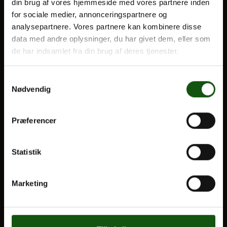
din brug af vores hjemmeside med vores partnere inden
for sociale medier, annonceringspartnere og
Optagelse
analysepartnere. Vores partnere kan kombinere disse
Til forældre
Om E.G.
data med andre oplysninger, du har givet dem, eller som
de har indsamlet fra din brug af deres tjenester.
VORES UDDANNELSER
STX
Samtykkevalg
Nødvendig
HF
Alle fag og valgfag
Præferencer
OM E.G.
Statistik
Kontakt
Nyheder
Marketing
Ferieplan
E.G. Historisk
Tal og Oplysninger