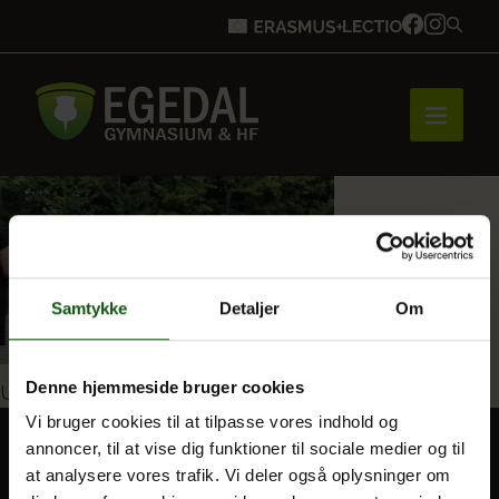
Forside
Samtykke
Detaljer
Om
Brobygning
Indlægsnavigation
Denne hjemmeside bruger cookies
Udgivet i
9_126164954112741_2091317657597451
Bliv elev
Vi bruger cookies til at tilpasse vores indhold og
annoncer, til at vise dig funktioner til sociale medier og til
at analysere vores trafik. Vi deler også oplysninger om
Vores uddannelser
BLIV ELEV