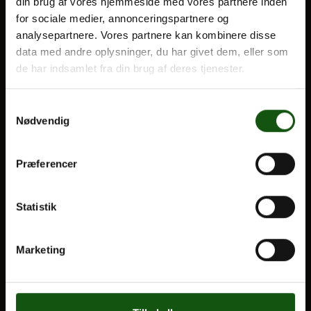
din brug af vores hjemmeside med vores partnere inden
Optagelse
for sociale medier, annonceringspartnere og
analysepartnere. Vores partnere kan kombinere disse
Til forældre
Om E.G.
data med andre oplysninger, du har givet dem, eller som
de har indsamlet fra din brug af deres tjenester.
VORES UDDANNELSER
STX
Samtykkevalg
Nødvendig
HF
Alle fag og valgfag
Præferencer
OM E.G.
Statistik
Kontakt
Nyheder
Marketing
Ferieplan
E.G. Historisk
Tal og Oplysninger