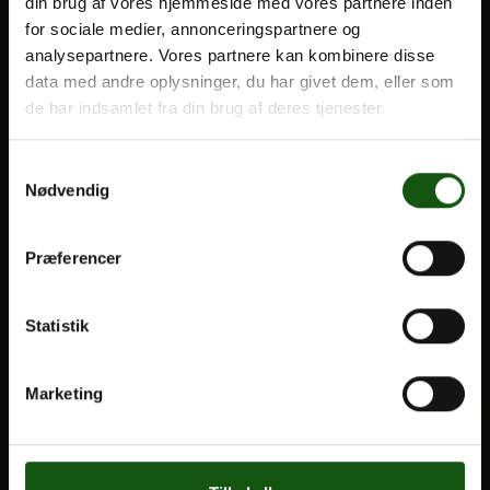
din brug af vores hjemmeside med vores partnere inden
Optagelse
for sociale medier, annonceringspartnere og
analysepartnere. Vores partnere kan kombinere disse
Til forældre
Om E.G.
data med andre oplysninger, du har givet dem, eller som
de har indsamlet fra din brug af deres tjenester.
VORES UDDANNELSER
STX
Samtykkevalg
Nødvendig
HF
Alle fag og valgfag
Præferencer
OM E.G.
Statistik
Kontakt
Nyheder
Marketing
Ferieplan
E.G. Historisk
Tal og Oplysninger