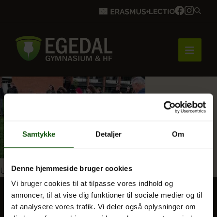
Forside
Samtykke
Detaljer
Om
Brobygning
Indlægsnavigation
Denne hjemmeside bruger cookies
Udgivet i
9_126164954112741_239706950029908
Bliv elev
Vi bruger cookies til at tilpasse vores indhold og
annoncer, til at vise dig funktioner til sociale medier og til
at analysere vores trafik. Vi deler også oplysninger om
Vores uddannelser
BLIV ELEV