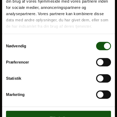
din brug af vores hjemmeside med vores partnere inden
for sociale medier, annonceringspartnere og
Optagelse
analysepartnere. Vores partnere kan kombinere disse
Til forældre
Om E.G.
data med andre oplysninger, du har givet dem, eller som
de har indsamlet fra din brug af deres tjenester.
VORES UDDANNELSER
STX
Samtykkevalg
Nødvendig
HF
Alle fag og valgfag
Præferencer
OM E.G.
Statistik
Kontakt
Nyheder
Marketing
Ferieplan
E.G. Historisk
Tal og Oplysninger